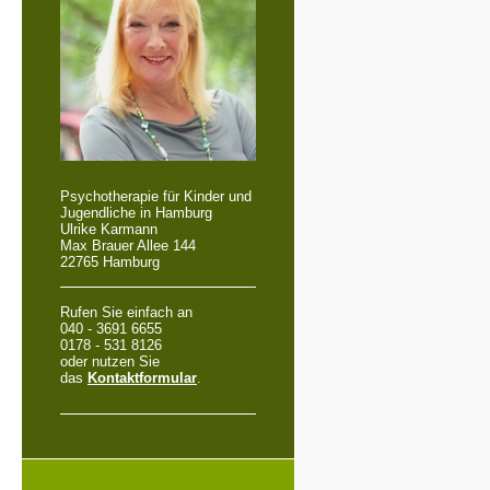
Psychotherapie für Kinder und
Jugendliche in Hamburg
Ulrike Karmann
Max Brauer Allee 144
22765 Hamburg
Rufen Sie einfach an
040 - 3691 6655
0178 - 531 8126
oder nutzen Sie
das
Kontaktformular
.