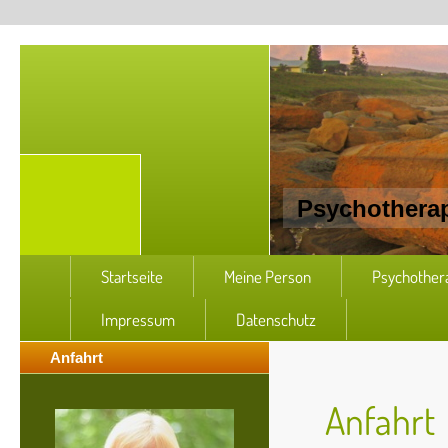
Psychotherap
Startseite
Meine Person
Psychother
Impressum
Datenschutz
Anfahrt
Anfahrt