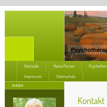
Psychotherap
Startseite
Meine Person
Psychother
Impressum
Datenschutz
Anfahrt
Kontakt