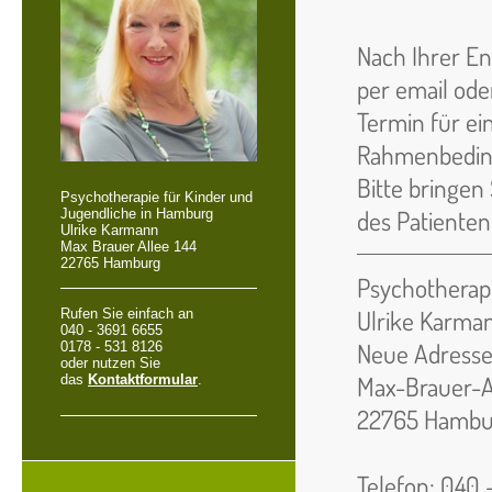
Nach Ihrer En
per email ode
Termin für ei
Rahmenbeding
Bitte bringen
Psychotherapie für Kinder und
des Patienten
Jugendliche in Hamburg
Ulrike Karmann
Max Brauer Allee 144
22765 Hamburg
Psychotherap
Ulrike Karma
Rufen Sie einfach an
040 - 3691 6655
Neue Adresse
0178 - 531 8126
oder nutzen Sie
Max-Brauer-Al
das
Kontaktformular
.
22765 Hambu
Telefon: 040 